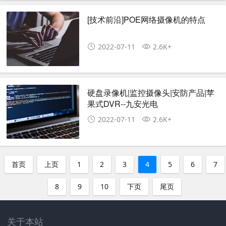
[技术前沿]POE网络摄像机的特点
2022-07-11
2.6K+
硬盘录像机|监控摄像头|安防产品|苹
果式DVR--九安光电
2022-07-11
2.6K+
首页
上页
1
2
3
4
5
6
7
8
9
10
下页
尾页
关于本站