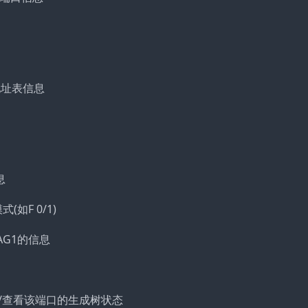
AC地址表信息
息
模式(如F 0/1)
端口AG1的信息
et 0/1 //查看该端口的生成树状态