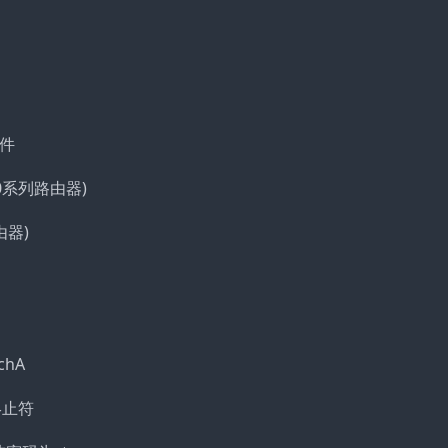
文件
700系列路由器)
由器)
chA
为终止符