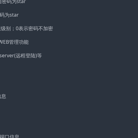
程登陆密码为star
权密码为star
权限级别；0表示密码不加密
交换机WEB管理功能
-server(远程登陆)等
口信息
看所有端口信息