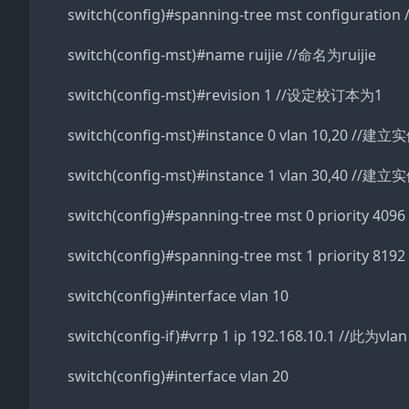
switch(config)#spanning-tree mst configur
switch(config-mst)#name ruijie //命名为ruijie
switch(config-mst)#revision 1 //设定校订本为1
switch(config-mst)#instance 0 vlan 10,20 //建立
switch(config-mst)#instance 1 vlan 30,40 //建立
switch(config)#spanning-tree mst 0 priority 
switch(config)#spanning-tree mst 1 priority 
switch(config)#interface vlan 10
switch(config-if)#vrrp 1 ip 192.168.10.1 //此为v
switch(config)#interface vlan 20