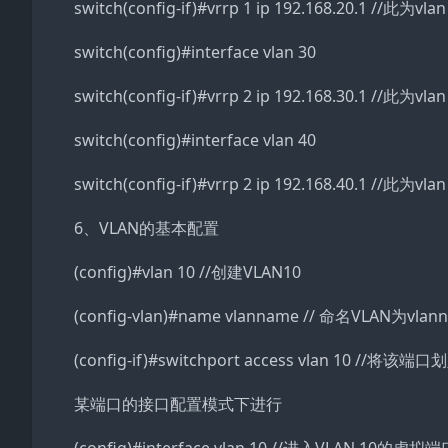
switch(config-if)#vrrp 1 ip 192.168.20.1 //此为v
switch(config)#interface vlan 30
switch(config-if)#vrrp 2 ip 192.168.30.1 /
switch(config)#interface vlan 40
switch(config-if)#vrrp 2 ip 192.168.40.1 /
6、VLAN的基本配置
(config)#vlan 10 //创建VLAN10
(config-vlan)#name vlanname // 命名VLAN为vlan
(config-if)#switchport access vlan 10 //将该
某端口的接口配置模式下进行