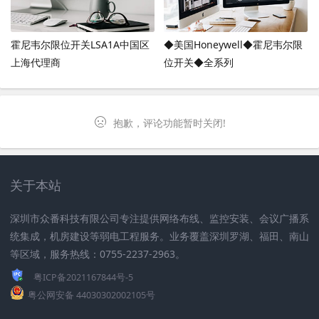
霍尼韦尔限位开关LSA1A中国区
◆美国Honeywell◆霍尼韦尔限
上海代理商
位开关◆全系列
抱歉，评论功能暂时关闭!
关于本站
深圳市众番科技有限公司专注提供网络布线、监控安装、会议广播系
统集成，机房建设等弱电工程服务。业务覆盖深圳罗湖、福田、南山
等区域，服务热线：0755-2237-2963。
粤ICP备2021167844号-5
粤公网安备 44030302002105号